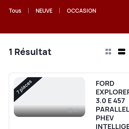
Tous
NEUVE
OCCASION
1
Résultat
7 places
FORD
EXPLORER
3.0 E 457
PARALLE
47
PHEV
INTELLIG