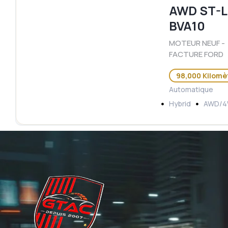
AWD ST-L
BVA10
MOTEUR NEUF -
FACTURE FORD
98,000 Kilomè
Automatique
Hybrid
AWD/