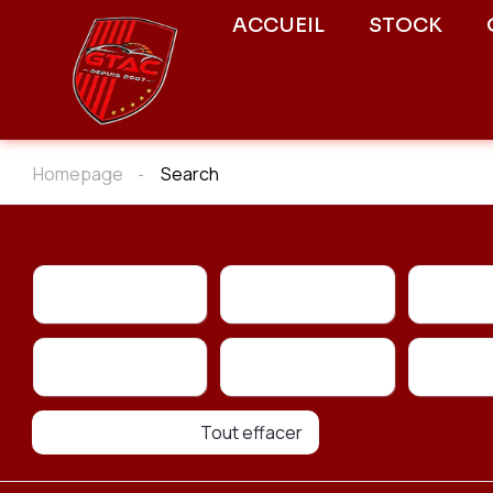
ACCUEIL
STOCK
Homepage
Search
Marque
Modèle
Type
Type de conduite
Type de carburant
Tout effacer