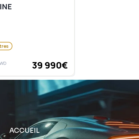
INE
tres
39 990€
4WD
ACCUEIL