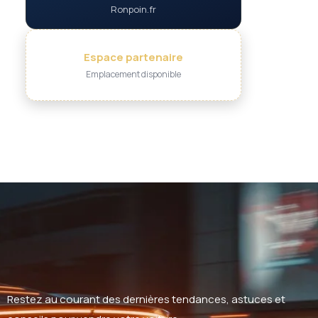
Ronpoin.fr
Espace partenaire
Emplacement disponible
Restez au courant des dernières tendances, astuces et