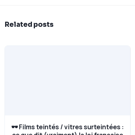
Related posts
🕶️ Films teintés / vitres surteintées :
ce que dit (vraiment) la loi française