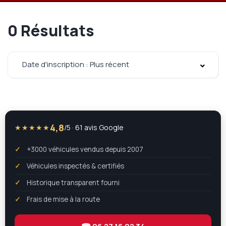
0
Résultats
Date d'inscription : Plus récent
4,8
★★★★★
/5 · 61 avis Google
+3000 véhicules vendus depuis 2007
Véhicules inspectés & certifiés
Historique transparent fourni
Frais de mise à la route