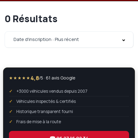
0
Résultats
Date d'inscription : Plus récent
4,8
★★★★★
/5 · 61 avis Google
+3000 véhicules vendus depuis 2007
Véhicules inspectés & certifiés
Historique transparent fourni
Frais de mise à la route