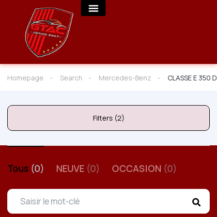
Homepage
Search
Mercedes-Benz
CLASSE E 350 D
Filters (2)
Tous
(0)
NEUVE
(0)
OCCASION
(0)