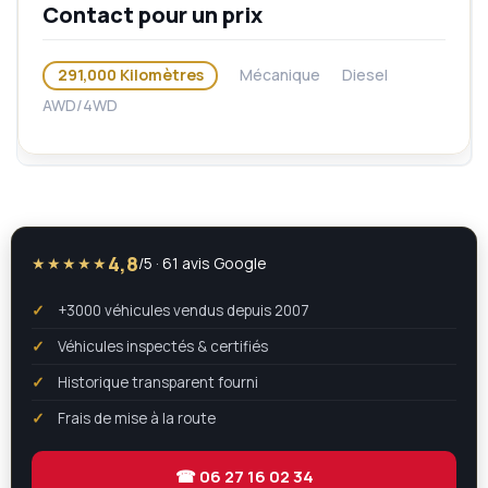
Contact pour un prix
291,000 Kilomètres
Mécanique
Diesel
AWD/4WD
4,8
★★★★★
/5 · 61 avis Google
+3000 véhicules vendus depuis 2007
Véhicules inspectés & certifiés
Historique transparent fourni
Frais de mise à la route
☎ 06 27 16 02 34