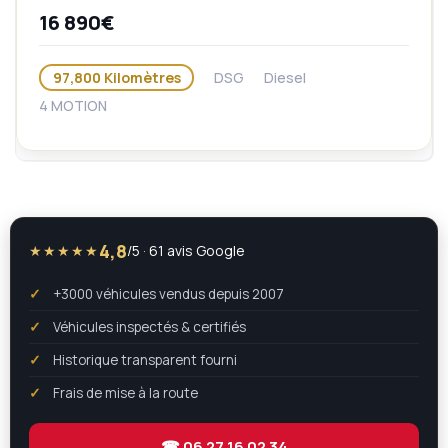
16 890€
97,800 Kilomètres
DSG
Diesel
4 MOTION
4,8
★★★★★
/5 · 61 avis Google
+3000 véhicules vendus depuis 2007
Véhicules inspectés & certifiés
Historique transparent fourni
Frais de mise à la route
☎ 06 27 16 02 34