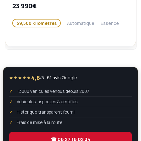
23 990€
59,500 Kilomètres
Automatique
Essence
4,8
★★★★★
/5 · 61 avis Google
+3000 véhicules vendus depuis 2007
Véhicules inspectés & certifiés
Historique transparent fourni
Frais de mise à la route
☎ 06 27 16 02 34