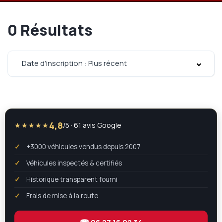
0
Résultats
Date d'inscription : Plus récent
4,8
★★★★★
/5 · 61 avis Google
+3000 véhicules vendus depuis 2007
Véhicules inspectés & certifiés
Historique transparent fourni
Frais de mise à la route