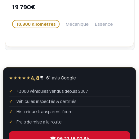
19 790€
18,900 Kilomètres
Mécanique
Essence
4,8
★★★★★
/5 · 61 avis Google
+3000 véhicules vendus depuis 2007
Véhicules inspectés & certifiés
Historique transparent fourni
Frais de mise à la route
☎ 06 27 16 02 34