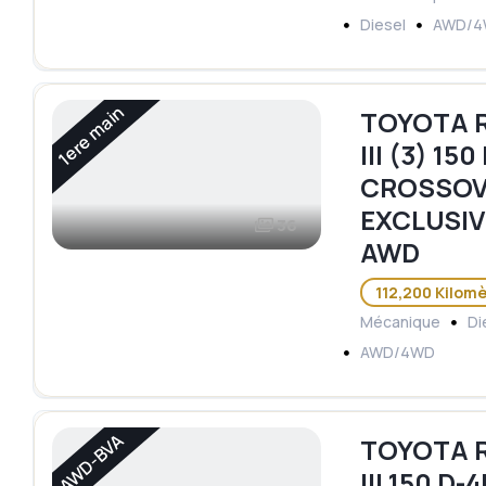
Diesel
AWD/
1ere main
TOYOTA R
III (3) 15
CROSSOV
EXCLUSIV
36
AWD
112,200 Kilom
Mécanique
Di
AWD/4WD
AWD-BVA
TOYOTA R
III 150 D-