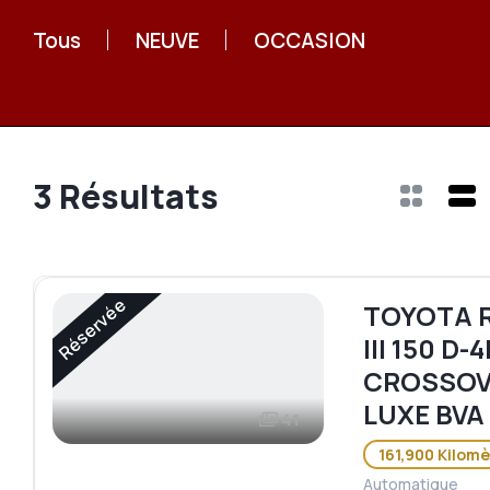
Tous
NEUVE
OCCASION
3
Résultats
Réservée
TOYOTA R
III 150 D-
CROSSOV
LUXE BVA
41
161,900 Kilomè
Automatique