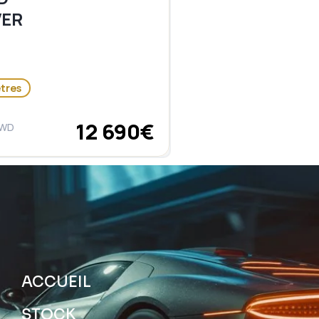
ER
ètres
12 690€
4WD
ACCUEIL
STOCK