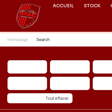
ACCUEIL
STOCK
Homepage
Search
Marque
Modèle
Type
Type de conduite
Type de carburant
Tout effacer