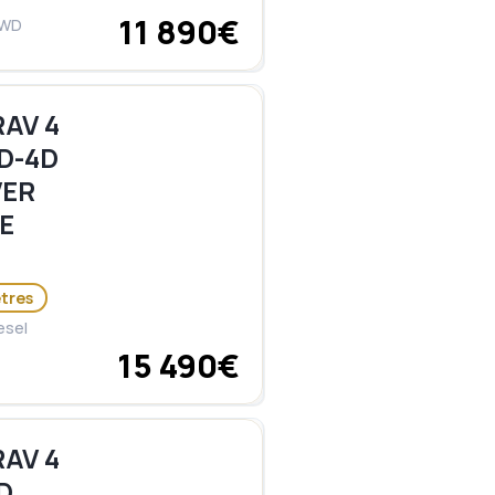
11 890€
4WD
AV 4
0 D-4D
ER
E
ètres
esel
15 490€
AV 4
4D