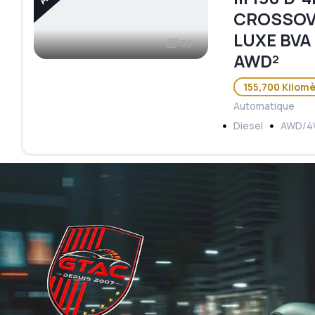
CROSSOV
LUXE BVA
39
AWD²
155,700 Kilom
Automatique
Diesel
AWD/