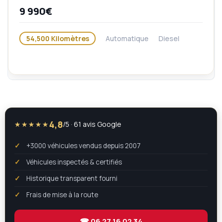
9 990€
54,500 Kilomètres
Automatique
Diesel
4,8
★★★★★
/5 · 61 avis Google
+3000 véhicules vendus depuis 2007
Véhicules inspectés & certifiés
Historique transparent fourni
Frais de mise à la route
☎ 06 27 16 02 34