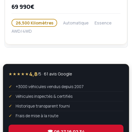
69 990€
26,500 Kilomètres
Automatique
Essence
AWD/4WD
4,8
★★★★★
/5 · 61 avis Google
+3000 véhicules vendus depuis 2007
Véhicules inspectés & certifiés
Historique transparent fourni
Frais de mise à la route
☎ 06 27 16 02 34