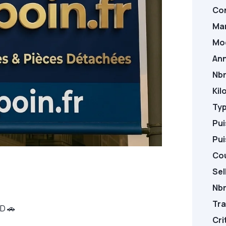
Con
Ma
Mo
An
Nbr
Kil
Typ
Pui
Pui
Cou
Sel
Nbr
Tra
D 🚗
Crit