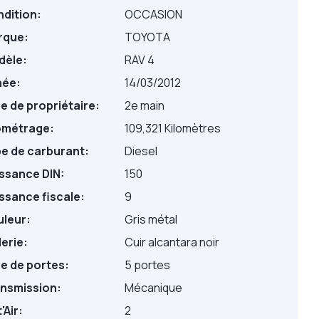
dition:
OCCASION
rque:
TOYOTA
dèle:
RAV 4
née:
14/03/2012
e de propriétaire:
2e main
ométrage:
109,321 Kilomètres
e de carburant:
Diesel
ssance DIN:
150
ssance fiscale:
9
leur:
Gris métal
lerie:
Cuir alcantara noir
e de portes:
5 portes
nsmission:
Mécanique
'Air:
2