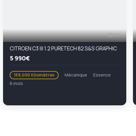
35
CITROEN C3 III 1.2 PURETECH 82 S&S GRAPHIC
5 990€
159,000 Kilomètres
Mécanique
Essence
6 mois