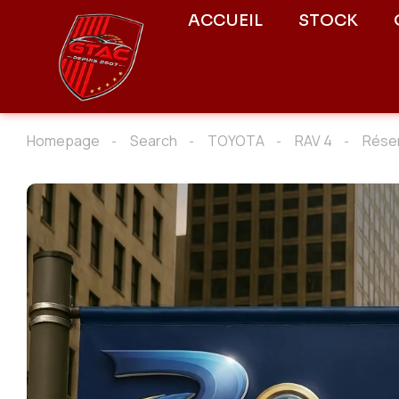
ACCUEIL
STOCK
Homepage
Search
TOYOTA
RAV 4
Rése