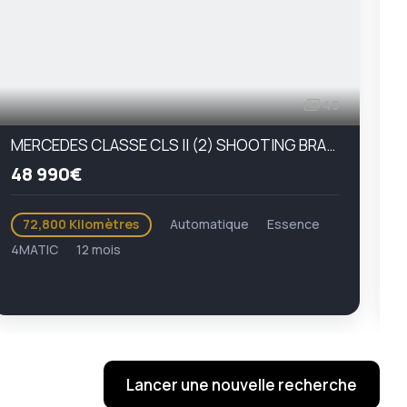
45
MERCEDES CLASSE CLS II (2) SHOOTING BRAKE 5.5 63 AMG S 4MATIC
P
48 990€
72,800 Kilomètres
Automatique
Essence
4MATIC
12 mois
6
Lancer une nouvelle recherche