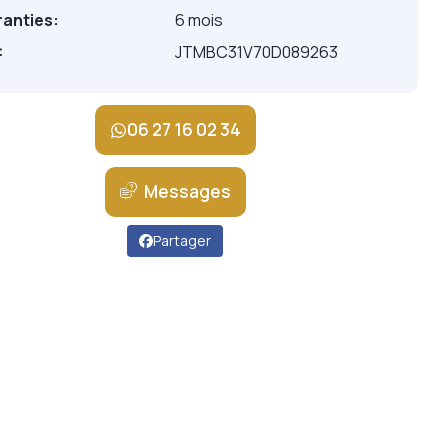
anties:
6 mois
:
JTMBC31V70D089263
06 27 16 02 34
Messages
Partager