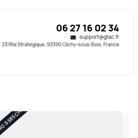
06 27 16 02 34
support@gtac.fr
23 Rte Stratégique, 93390 Clichy-sous-Bois, France
G S 585 CH
460