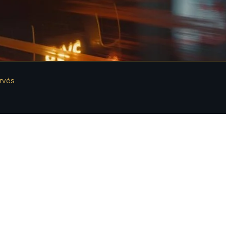
rvés.