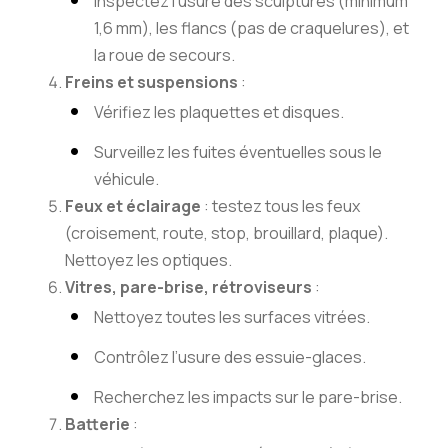
Inspectez l’usure des sculptures (minimum
1,6 mm), les flancs (pas de craquelures), et
la roue de secours.
Freins et suspensions
:
Vérifiez les plaquettes et disques.
Surveillez les fuites éventuelles sous le
véhicule.
Feux et éclairage
: testez tous les feux
(croisement, route, stop, brouillard, plaque).
Nettoyez les optiques.
Vitres, pare-brise, rétroviseurs
:
Nettoyez toutes les surfaces vitrées.
Contrôlez l’usure des essuie-glaces.
Recherchez les impacts sur le pare-brise.
Batterie
: